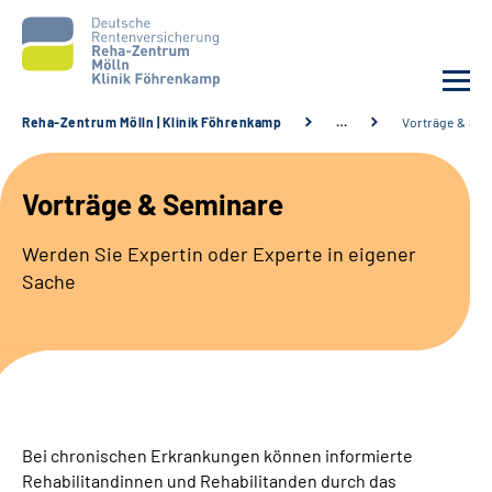
Reha-Zentrum Mölln | Klinik Föhrenkamp
…
Vorträge & Se
Unsere Klinik
Vorträge & Seminare
Unsere Angebote
Werden Sie Expertin oder Experte in eigener
Sache
Service
Karriere
Sozialdienste & Zuweisende
Bei chronischen Erkrankungen können informierte
Suche
Rehabilitandinnen und Rehabilitanden durch das