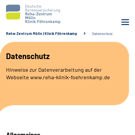
Reha-Zentrum Mölln | Klinik Föhrenkamp
Datenschutz
Unsere Klinik
Datenschutz
Unsere Angebote
Hinweise zur Datenverarbeitung auf der
Webseite www.reha-klinik-foehrenkamp.de
Service
Karriere
Sozialdienste & Zuweisende
Suche
Allgemeines