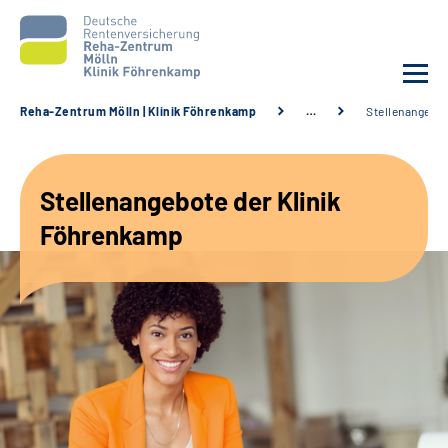
Reha-Zentrum Mölln | Klinik Föhrenkamp
…
Stellenangebo
Unsere Klinik
Stellenangebote der Klinik
Unsere Angebote
Föhrenkamp
Service
Karriere
Sozialdienste & Zuweisende
Suche