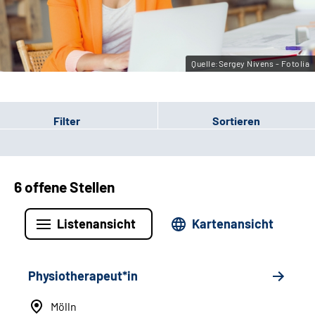
Leichte Sprache
Gebärdensprache
Quelle:Sergey Nivens - Fotolia
Filter
Sortieren
6 offene Stellen
Listenansicht
Kartenansicht
Physiotherapeut*in
Mölln